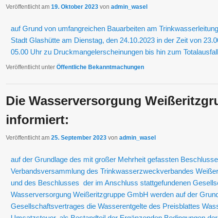
Veröffentlicht am
19. Oktober 2023
von
admin_wasel
auf Grund von umfangreichen Bauarbeiten am Trinkwasserleitun
Stadt Glashütte am Dienstag, den 24.10.2023 in der Zeit von 23.
05.00 Uhr zu Druckmangelerscheinungen bis hin zum Totalausfal
Veröffentlicht unter
Öffentliche Bekanntmachungen
Die Wasserversorgung Weißeritzg
informiert:
Veröffentlicht am
25. September 2023
von
admin_wasel
auf der Grundlage des mit großer Mehrheit gefassten Beschlusse
Verbandsversammlung des Trinkwasserzweckverbandes Weißeri
und des Beschlusses der im Anschluss stattgefundenen Gesell
Wasserversorgung Weißeritzgruppe GmbH werden auf der Grundl
Gesellschaftsvertrages die Wasserentgelte des Preisblattes Wasser
Umsatzsteuer, als Bestandteil der Ergänzenden Bedingungen der