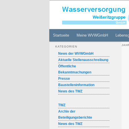
Zum
Zum
Internetauftritt der WVW GmbH
primären
sekundären
Inhalt
Inhalt
Wasserversor
springen
springen
Hauptmenü
Startseite
Meine WVWGmbH
Lebens
JAH
KATEGORIEN
News der WVWGmbH
Aktuelle Stellenausschreibung
Öffentliche
Bekanntmachungen
Presse
Baustelleninformation
News des TWZ
TWZ
Archiv der
Beteiligungsberichte
News des TWZ