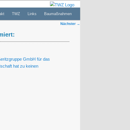
akt
TWZ
Links
Baumaßnahmen
Nächster
→
iert:
eritzgruppe GmbH für das
schaft hat zu keinen