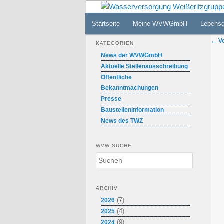
Zum
Internetauftritt der WVW GmbH
primären
Hauptmenü
Startseite
Meine WVWGmbH
Lebens
Inhalt
Wasserversor
Bei
springen
←
Vo
KATEGORIEN
News der WVWGmbH
Aktuelle Stellenausschreibung
Öffentliche
Bekanntmachungen
Presse
Baustelleninformation
News des TWZ
WVW SUCHE
S
u
c
h
ARCHIV
e
(7)
2026
n
(4)
2025
(9)
2024