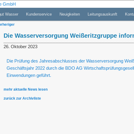
gut Wasser
Kundenservice
Neuigkeiten
Leitungsauskunft
Kont
gung Weißeritzgruppe GmbH
tragsnavigation
rheriger
Die Wasserversorgung Weißeritzgruppe inform
26. Oktober 2023
Die Prüfung des Jahresabschlusses der Wasserversorgung Weiß
Geschäftsjahr 2022 durch die BDO AG Wirtschaftsprüfungsgesell
Einwendungen geführt.
mehr aktuelle News lesen
zurück zur Archivliste