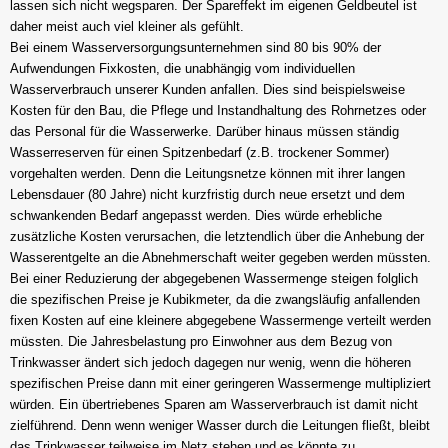
lassen sich nicht wegsparen. Der Spareffekt im eigenen Geldbeutel ist
daher meist auch viel kleiner als gefühlt.
Bei einem Wasserversorgungsunternehmen sind 80 bis 90% der
Aufwendungen Fixkosten, die unabhängig vom individuellen
Wasserverbrauch unserer Kunden anfallen. Dies sind beispielsweise
Kosten für den Bau, die Pflege und Instandhaltung des Rohrnetzes oder
das Personal für die Wasserwerke. Darüber hinaus müssen ständig
Wasserreserven für einen Spitzenbedarf (z.B. trockener Sommer)
vorgehalten werden. Denn die Leitungsnetze können mit ihrer langen
Lebensdauer (80 Jahre) nicht kurzfristig durch neue ersetzt und dem
schwankenden Bedarf angepasst werden. Dies würde erhebliche
zusätzliche Kosten verursachen, die letztendlich über die Anhebung der
Wasserentgelte an die Abnehmerschaft weiter gegeben werden müssten.
Bei einer Reduzierung der abgegebenen Wassermenge steigen folglich
die spezifischen Preise je Kubikmeter, da die zwangsläufig anfallenden
fixen Kosten auf eine kleinere abgegebene Wassermenge verteilt werden
müssten. Die Jahresbelastung pro Einwohner aus dem Bezug von
Trinkwasser ändert sich jedoch dagegen nur wenig, wenn die höheren
spezifischen Preise dann mit einer geringeren Wassermenge multipliziert
würden. Ein übertriebenes Sparen am Wasserverbrauch ist damit nicht
zielführend. Denn wenn weniger Wasser durch die Leitungen fließt, bleibt
das Trinkwasser teilweise im Netz stehen und es könnte zu