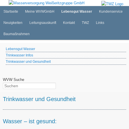
Internetauftritt der WVW GmbH
Zum
primären
Hauptmenü
Startseite
Meine WVWGmbH
Lebensgut Wasser
Kundenservice
Inhalt
springen
Neuigkeiten
Leitungsauskunft
Kontakt
TWZ
Links
Wasserversorgung Weißeritzgruppe
GmbH
Baumaßnahmen
Lebensgut Wasser
Trinkwasser Infos
Trinkwasser und Gesundheit
WVW Suche
Suchen
Trinkwasser und Gesundheit
Wasser – ist gesund: