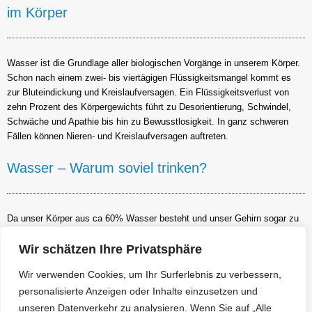
im Körper
Wasser ist die Grundlage aller biologischen Vorgänge in unserem Körper.
Schon nach einem zwei- bis viertägigen Flüssigkeitsmangel kommt es
zur Bluteindickung und Kreislaufversagen. Ein Flüssigkeitsverlust von
zehn Prozent des Körpergewichts führt zu Desorientierung, Schwindel,
Schwäche und Apathie bis hin zu Bewusstlosigkeit. In ganz schweren
Fällen können Nieren- und Kreislaufversagen auftreten.
Wasser – Warum soviel trinken?
Da unser Körper aus ca 60% Wasser besteht und unser Gehirn sogar zu
90%, ist es sehr wichtig, den Körper mit genügend Wasser zu versorgen.
Wir schätzen Ihre Privatsphäre
Einige Folgen von chronischem Wassermangel äußern sich in typischen
Krankheiten:
Wir verwenden Cookies, um Ihr Surferlebnis zu verbessern,
Kopfweh
personalisierte Anzeigen oder Inhalte einzusetzen und
Magenschmerzen
Verstopfung
unseren Datenverkehr zu analysieren. Wenn Sie auf „Alle