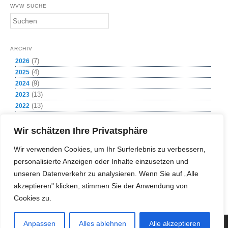
WVW SUCHE
S
u
c
h
ARCHIV
e
(7)
2026
n
(4)
2025
(9)
2024
(13)
2023
(13)
2022
(8)
2021
(1)
2020
Wir schätzen Ihre Privatsphäre
(12)
2019
Wir verwenden Cookies, um Ihr Surferlebnis zu verbessern,
(11)
2018
personalisierte Anzeigen oder Inhalte einzusetzen und
(11)
2017
(2)
unseren Datenverkehr zu analysieren. Wenn Sie auf „Alle
2016
(4)
2015
akzeptieren" klicken, stimmen Sie der Anwendung von
(1)
2009
Cookies zu.
Anpassen
Alles ablehnen
Alle akzeptieren
(c) Copyright 2018 Wasserversorgung Weißeritzgruppe GmbH