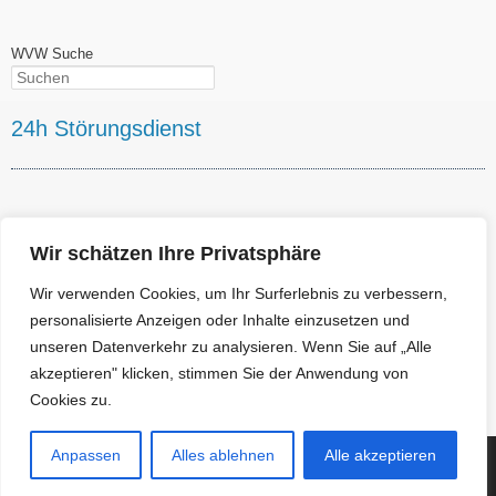
WVW Suche
Suchen
24h Störungsdienst
Wir schätzen Ihre Privatsphäre
Wasserversorgung Weißeritzgruppe GmbH
Telefon: +49 (0) 35202 510421
Wir verwenden Cookies, um Ihr Surferlebnis zu verbessern,
Hauptverwaltung:
personalisierte Anzeigen oder Inhalte einzusetzen und
Dresdner Straße 301 – 01705 Freital
Telefon: +49 (0) 351 64804-0
unseren Datenverkehr zu analysieren. Wenn Sie auf „Alle
Sprechzeiten:
akzeptieren" klicken, stimmen Sie der Anwendung von
Dienstag: 09.00 – 12.00 Uhr / 13.00 – 18.00 Uhr
Cookies zu.
Donnerstag: 09.00 – 12.00 Uhr / 13.00 – 15.00 Uhr
Anpassen
Alles ablehnen
Alle akzeptieren
(c) Copyright 2018 Wasserversorgung Weißeritzgruppe GmbH
Startseite
|
Kontakt
|
Impressum
|
Datenschutz
|
Öffnungszeiten:
Di: 09 – 12