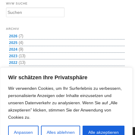
WVW SUCHE
S
u
c
h
ARCHIV
e
(7)
2026
n
(4)
2025
(9)
2024
(13)
2023
(13)
2022
(8)
2021
(1)
2020
Wir schätzen Ihre Privatsphäre
(12)
2019
Wir verwenden Cookies, um Ihr Surferlebnis zu verbessern,
(11)
2018
personalisierte Anzeigen oder Inhalte einzusetzen und
(11)
2017
(2)
unseren Datenverkehr zu analysieren. Wenn Sie auf „Alle
2016
(4)
2015
akzeptieren" klicken, stimmen Sie der Anwendung von
(1)
2009
Cookies zu.
Anpassen
Alles ablehnen
Alle akzeptieren
(c) Copyright 2018 Wasserversorgung Weißeritzgruppe GmbH