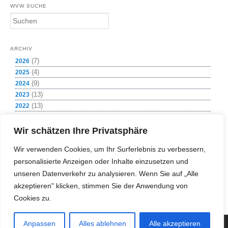
WVW SUCHE
S
u
c
h
ARCHIV
e
(7)
2026
n
(4)
2025
(9)
2024
(13)
2023
(13)
2022
(8)
2021
(1)
2020
Wir schätzen Ihre Privatsphäre
(12)
2019
Wir verwenden Cookies, um Ihr Surferlebnis zu verbessern,
(11)
2018
personalisierte Anzeigen oder Inhalte einzusetzen und
(11)
2017
(2)
unseren Datenverkehr zu analysieren. Wenn Sie auf „Alle
2016
(4)
2015
akzeptieren" klicken, stimmen Sie der Anwendung von
(1)
2009
Cookies zu.
Anpassen
Alles ablehnen
Alle akzeptieren
(c) Copyright 2018 Wasserversorgung Weißeritzgruppe GmbH