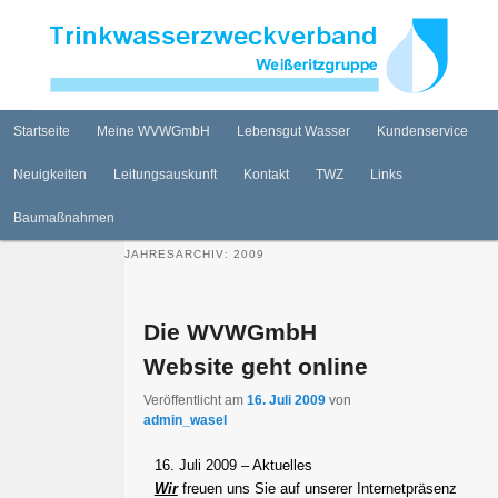
Internetauftritt der WVW GmbH
Zum
Zum
primären
sekundären
Inhalt
Inhalt
springen
springen
Wasserversorgung Weißeritzgruppe
Hauptmenü
GmbH
Startseite
Meine WVWGmbH
Lebensgut Wasser
Kundenservice
Neuigkeiten
Leitungsauskunft
Kontakt
TWZ
Links
Baumaßnahmen
JAHRESARCHIV:
2009
Die WVWGmbH
Website geht online
Veröffentlicht am
16. Juli 2009
von
admin_wasel
16. Juli 2009 – Aktuelles
Wir
freuen uns Sie auf unserer Internetpräsenz