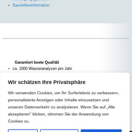
Baustelleninformation
Garantiert beste Qualität
ca. 1000 Wasseranalysen pro Jahr
zur Zubereitung von Babynahrung bestens geeignet
hier erhalten Sie Hinweise zur Wasserhärte
Wir schätzen Ihre Privatsphäre
Wir verwenden Cookies, um Ihr Surferlebnis zu verbessern,
Vorstellung von Klimaschutzmaßnahmen
personalisierte Anzeigen oder Inhalte einzusetzen und
Förderung elektrisch betriebener Fahrzeuge in Deutschland
–
Finanziert durch die Europäische Union – NextGenerationEU –
unseren Datenverkehr zu analysieren. Wenn Sie auf „Alle
akzeptieren" klicken, stimmen Sie der Anwendung von
Cookies zu.