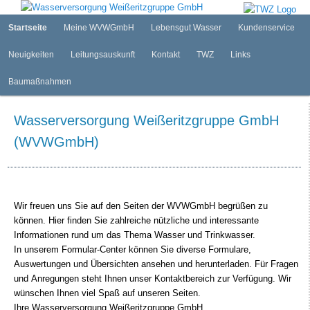
Internetauftritt der WVW GmbH
Zum
primären
Hauptmenü
Startseite
Meine WVWGmbH
Lebensgut Wasser
Kundenservice
Inhalt
springen
Neuigkeiten
Leitungsauskunft
Kontakt
TWZ
Links
Wasserversorgung Weißeritzgruppe
GmbH
Baumaßnahmen
Wasserversorgung Weißeritzgruppe GmbH
(WVWGmbH)
Wir freuen uns Sie auf den Seiten der WVWGmbH begrüßen zu
können. Hier finden Sie zahlreiche nützliche und interessante
Informationen rund um das Thema Wasser und Trinkwasser.
In unserem Formular-Center können Sie diverse Formulare,
Auswertungen und Übersichten ansehen und herunterladen. Für Fragen
und Anregungen steht Ihnen unser Kontaktbereich zur Verfügung. Wir
wünschen Ihnen viel Spaß auf unseren Seiten.
Ihre Wasserversorgung Weißeritzgruppe GmbH