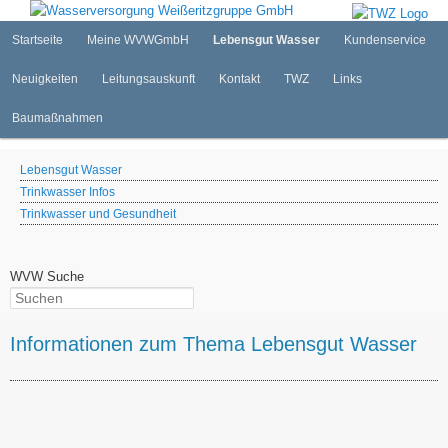
Internetauftritt der WVW GmbH
Zum
primären
Hauptmenü
Startseite
Meine WVWGmbH
Lebensgut Wasser
Kundenservice
Inhalt
springen
Neuigkeiten
Leitungsauskunft
Kontakt
TWZ
Links
Wasserversorgung Weißeritzgruppe
GmbH
Baumaßnahmen
Lebensgut Wasser
Trinkwasser Infos
Trinkwasser und Gesundheit
WVW Suche
Suchen
Informationen zum Thema Lebensgut Wasser