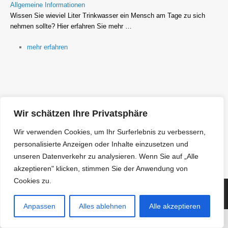
Allgemeine Informationen
Wissen Sie wieviel Liter Trinkwasser ein Mensch am Tage zu sich
nehmen sollte? Hier erfahren Sie mehr …
mehr erfahren
Trinkwasser und Gesundheit
Wie wichtig ist Trinkwasser für den Menschen? Warum soll man
Wir schätzen Ihre Privatsphäre
soviel trinken?
Wir verwenden Cookies, um Ihr Surferlebnis zu verbessern,
Informieren Sie sich …
personalisierte Anzeigen oder Inhalte einzusetzen und
Gesundheitsinfos lesen
unseren Datenverkehr zu analysieren. Wenn Sie auf „Alle
akzeptieren" klicken, stimmen Sie der Anwendung von
Cookies zu.
(c) Copyright 2018 Wasserversorgung Weißeritzgruppe GmbH
Startseite
|
Kontakt
|
Impressum
|
Datenschutz
|
Öffnungszeiten:
Di: 09 – 12
Anpassen
Alles ablehnen
Alle akzeptieren
+ 13 – 18 Uhr, Do: 09 – 12 + 13 – 15 Uhr