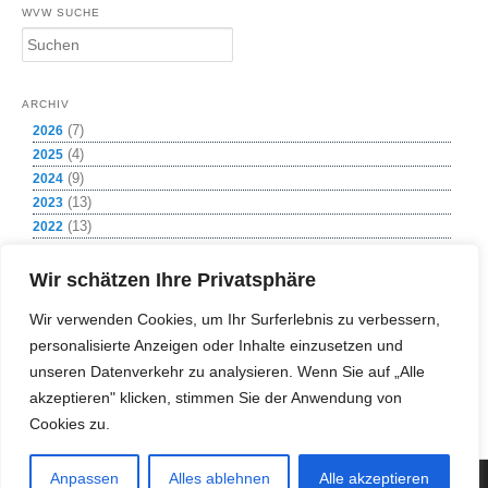
WVW SUCHE
S
u
c
h
ARCHIV
e
(7)
2026
n
(4)
2025
(9)
2024
(13)
2023
(13)
2022
(8)
2021
(1)
2020
Wir schätzen Ihre Privatsphäre
(12)
2019
Wir verwenden Cookies, um Ihr Surferlebnis zu verbessern,
(11)
2018
personalisierte Anzeigen oder Inhalte einzusetzen und
(11)
2017
(2)
unseren Datenverkehr zu analysieren. Wenn Sie auf „Alle
2016
(4)
2015
akzeptieren" klicken, stimmen Sie der Anwendung von
(1)
2009
Cookies zu.
Anpassen
Alles ablehnen
Alle akzeptieren
(c) Copyright 2018 Wasserversorgung Weißeritzgruppe GmbH