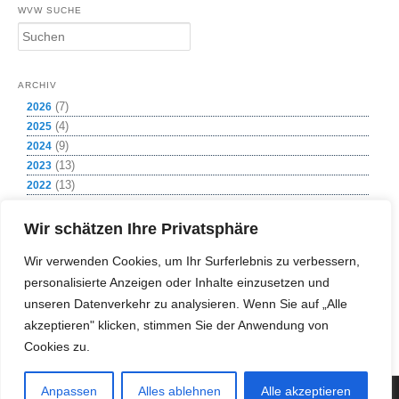
WVW SUCHE
S
u
c
h
ARCHIV
e
(7)
2026
n
(4)
2025
(9)
2024
(13)
2023
(13)
2022
(8)
2021
(1)
2020
Wir schätzen Ihre Privatsphäre
(12)
2019
Wir verwenden Cookies, um Ihr Surferlebnis zu verbessern,
(11)
2018
personalisierte Anzeigen oder Inhalte einzusetzen und
(11)
2017
(2)
unseren Datenverkehr zu analysieren. Wenn Sie auf „Alle
2016
(4)
2015
akzeptieren" klicken, stimmen Sie der Anwendung von
(1)
2009
Cookies zu.
Anpassen
Alles ablehnen
Alle akzeptieren
(c) Copyright 2018 Wasserversorgung Weißeritzgruppe GmbH