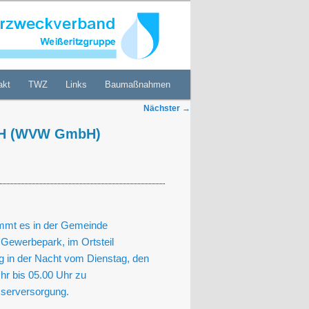
akt
TWZ
Links
Baumaßnahmen
Nächster
→
bH (WVW GmbH)
mmt es in der Gemeinde
 Gewerbepark, im Ortsteil
g in der Nacht vom Dienstag, den
hr bis 05.00 Uhr zu
sserversorgung.