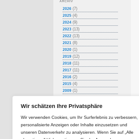
ARCHIV
e
(7)
2026
n
(4)
2025
(9)
2024
(13)
2023
(13)
2022
(8)
2021
(1)
2020
(12)
2019
(11)
2018
(11)
2017
(2)
2016
(4)
2015
(1)
2009
Wir schätzen Ihre Privatsphäre
Wir verwenden Cookies, um Ihr Surferlebnis zu verbessern,
personalisierte Anzeigen oder Inhalte einzusetzen und
unseren Datenverkehr zu analysieren. Wenn Sie auf „Alle