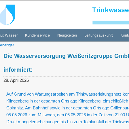
gung Weißeritzgruppe GmbH
gut Wasser
Kundenservice
Neuigkeiten
Leitungsauskunft
Kont
tragsnavigation
rheriger
Die Wasserversorgung Weißeritzgruppe Gm
informiert:
28. April 2026
Auf Grund von Wartungsarbeiten am Trinkwasserleitungsnetz ko
Klingenberg in der gesamten Ortslage Klingenberg, einschließlich
Colmnitz, Am Bahnhof sowie in der gesamten Ortslage Grillenbur
05.05.2026 zum Mittwoch, den 06.05.2026 in der Zeit von 21.00 U
Druckmangelerscheinungen bis hin zum Totalausfall der Trinkwa