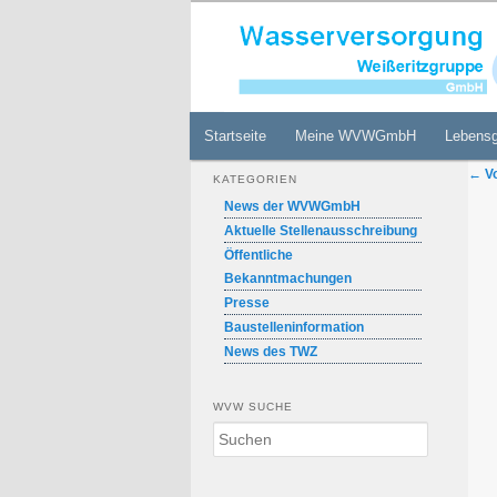
Zum
Internetauftritt der WVW GmbH
primären
Inhalt
Wasserversor
springen
Hauptmenü
Startseite
Meine WVWGmbH
Lebens
Bei
←
Vo
KATEGORIEN
News der WVWGmbH
Aktuelle Stellenausschreibung
Öffentliche
Bekanntmachungen
Presse
Baustelleninformation
News des TWZ
WVW SUCHE
S
u
c
h