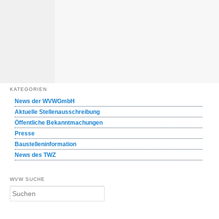
KATEGORIEN
News der WVWGmbH
Aktuelle Stellenausschreibung
Öffentliche Bekanntmachungen
Presse
Baustelleninformation
News des TWZ
WVW SUCHE
S
u
c
h