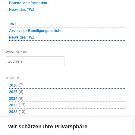
Baustelleninformation
News des TWZ
TWZ
Archiv der Beteiligungsberichte
News des TWZ
WVW SUCHE
S
u
c
h
ARCHIV
e
(7)
2026
n
(4)
2025
(9)
2024
(13)
2023
(13)
2022
(8)
2021
(1)
2020
Wir schätzen Ihre Privatsphäre
(12)
2019