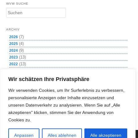
WVW SUCHE
S
u
c
h
ARCHIV
e
(7)
2026
n
(4)
2025
(9)
2024
(13)
2023
(13)
2022
(8)
2021
(1)
2020
Wir schätzen Ihre Privatsphäre
(12)
2019
Wir verwenden Cookies, um Ihr Surferlebnis zu verbessern,
(11)
2018
personalisierte Anzeigen oder Inhalte einzusetzen und
(11)
2017
(2)
unseren Datenverkehr zu analysieren. Wenn Sie auf „Alle
2016
(4)
2015
akzeptieren" klicken, stimmen Sie der Anwendung von
(1)
2009
Cookies zu.
Anpassen
Alles ablehnen
Alle akzeptieren
(c) Copyright 2018 Wasserversorgung Weißeritzgruppe GmbH