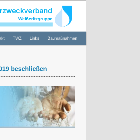
akt
TWZ
Links
Baumaßnahmen
019 beschließen