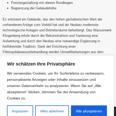
Fenstergestaltung mit oberen Rundbogen
Begrenzung der Gebäudehöhe
Es entstand ein Gebäude, das den hohen gestalterischen Wert der
vorhandenen Anlage zum Vorbild hat und als Neubau modernste
technologische Anlagen und Betriebsräume beherbergt. Das Wasserwerk
Klingenberg erfuhr durch die Rekonstruktion und Sanierung eine
Aufwertung und durch den Neubau eine notwendige Ergänzung in
fortführender Tradition. Dank der Errichtung einer
Filterspülabwasserbehandlung werden Umweltbelastungen aus dem
Einleiten der z.Z. unbehandelten Filterrückspülwasser in die Wilde
Weißeritz dann der Vergangenheit angehören.
Wir schätzen Ihre Privatsphäre
Wir verwenden Cookies, um Ihr Surferlebnis zu verbessern,
Schema zur Trinkwasseraufbereitung
personalisierte Anzeigen oder Inhalte einzusetzen und
Klingenberg
unseren Datenverkehr zu analysieren. Wenn Sie auf „Alle
akzeptieren" klicken, stimmen Sie der Anwendung von
Cookies zu.
Anpassen
Alles ablehnen
Alle akzeptieren
(c) Copyright 2018 Wasserversorgung Weißeritzgruppe GmbH