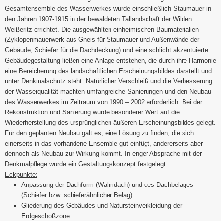
Gesamtensemble des Wasserwerkes wurde einschließlich Staumauer in
den Jahren 1907-1915 in der bewaldeten Tallandschaft der Wilden
Weißeritz errichtet. Die ausgewählten einheimischen Baumaterialien
(Zyklopenmauerwerk aus Gneis für Staumauer und Außenwände der
Gebäude, Schiefer für die Dachdeckung) und eine schlicht akzentuierte
Gebäudegestaltung ließen eine Anlage entstehen, die durch ihre Harmonie
eine Bereicherung des landschaftlichen Erscheinungsbildes darstellt und
unter Denkmalschutz steht. Natürlicher Verschleiß und die Verbesserung
der Wasserqualität machten umfangreiche Sanierungen und den Neubau
des Wasserwerkes im Zeitraum von 1990 – 2002 erforderlich. Bei der
Rekonstruktion und Sanierung wurde besonderer Wert auf die
Wiederherstellung des ursprünglichen äußeren Erscheinungsbildes gelegt.
Für den geplanten Neubau galt es, eine Lösung zu finden, die sich
einerseits in das vorhandene Ensemble gut einfügt, andererseits aber
dennoch als Neubau zur Wirkung kommt. In enger Absprache mit der
Denkmalpflege wurde ein Gestaltungskonzept festgelegt.
Eckpunkte:
Anpassung der Dachform (Walmdach) und des Dachbelages
(Schiefer bzw. schieferähnlicher Belag)
Gliederung des Gebäudes und Natursteinverkleidung der
Erdgeschoßzone